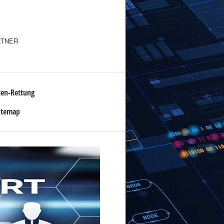
RTNER
ten-Rettung
itemap